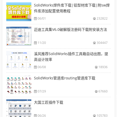
SolidWorks焊件库下载|铝型材库下载|附sw焊
件库添加配置使用教程
06/01
232822
迈迪工具集V6.0破解版注册码下载附安装方法
11/20
304447
溪风推荐SolidWorks插件工具箱自动出图，提
高设计效率
06/08
18936
SolidWorks管道库routing管道库下载
07/29
67660
大国工匠插件下载
06/26
105783