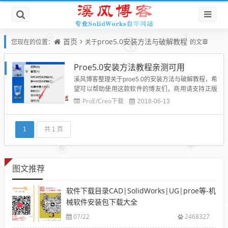
首页
proe5.0安装方法与破解教程
您现在的位置：
关于
的文章
Proe5.0安装方法教程亲测可用
溪风博客整理关于proe5.0的安装方法与破解教程，希
望可以帮助使用这款软件的博友们，商用请支持正版
软件。安装准备：软件下载Proe5.0 32位64位野火版
ProE/Creo下载
2018-06-13
破解版下载Proe5.0安装方法教程:1、在桌面上找到
“计算机”鼠标右击选择“属性”。2、点击“高级系统设
置”。3.点击“环境变量”。4.点击...
1
共 1 页
图文推荐
软件下载目录CAD|SolidWorks|UG|proe等-机
械软件安装包下载大全
07/22
2468327