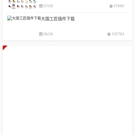
件
07/29
67660
库
大国工匠插件下载
添
加
配
06/26
105783
置
使
用
教
程