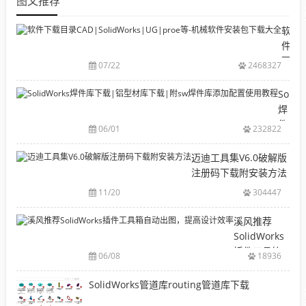
图文推荐
软
件
下
07/22
2468327
载
目
Solid
录
焊
CAD|
件
06/01
232822
等-
库
机
下
迈迪工具集V6.0破解版
械
载|
注册码下载附安装方法
软
铝
11/20
304447
件
型
安
材
溪风推荐
装
库
SolidWorks
包
下
插件工具箱
下
06/08
18936
载|
自动出图，
载
附
提高设计效
SolidWorks管道库routing管道库下载
大
sw
率
全
焊