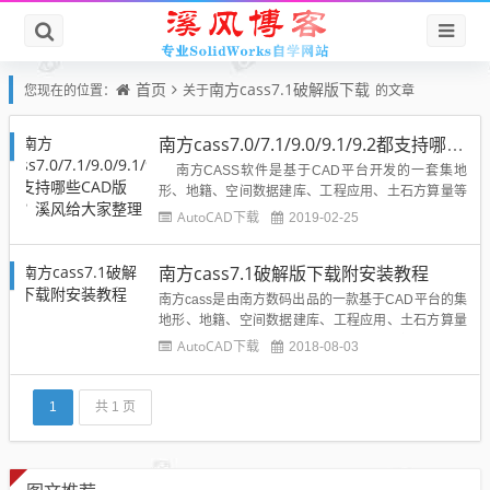
首页
南方cass7.1破解版下载
您现在的位置：
关于
的文章
南方cass7.0/7.1/9.0/9.1/9.2都支持哪些CAD版本？溪风给大家整理一下
南方CASS软件是基于CAD平台开发的一套集地
形、地籍、空间数据建库、工程应用、土石方算量等
功能为一体的软件系统。已经成为业内应用最广、使
AutoCAD下载
2019-02-25
用最方便快捷的软件品牌，也是用户量最大、升级最
快、服务最好的主流成图和土石方计算软件系统。所
南方cass7.1破解版下载附安装教程
以被很多的设计师采用，并用于实际的设计当中...
南方cass是由南方数码出品的一款基于CAD平台的集
地形、地籍、空间数据建库、工程应用、土石方算量
等功能为一体的CAD系统，其主要功能包括土地勘测
AutoCAD下载
2018-08-03
定界、城市部件调查以及土方计算功能这三个方面。
南方cass7.1只适合cad2004\cad2005\cad2006平
台，所以大家一定要装好对应的平台CA...
1
共 1 页