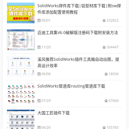
SolidWorks焊件库下载|铝型材库下载|附sw焊
件库添加配置使用教程
06/01
232822
迈迪工具集V6.0破解版注册码下载附安装方法
11/20
304447
溪风推荐SolidWorks插件工具箱自动出图，提
高设计效率
06/08
18936
SolidWorks管道库routing管道库下载
07/29
67660
大国工匠插件下载
06/26
105783