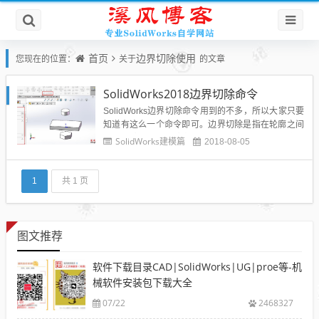
首页
边界切除使用
您现在的位置：
关于
的文章
SolidWorks2018边界切除命令
SolidWorks边界切除命令用到的不多，所以大家只要
知道有这么一个命令即可。边界切除是指在轮廓之间
双向移除材料来切除实体模型。用户可通过以下方式
SolidWorks建模篇
2018-08-05
执行【放样凸台／基体】命令:•单击【特征】工具栏
上的【边界切除】按钮．•在菜单栏执行【插入】｜
【切除】｜【边界】 命令。【边界切除】面板中各选
1
共 1 页
项组中选项...
图文推荐
软件下载目录CAD|SolidWorks|UG|proe等-机
械软件安装包下载大全
07/22
2468327