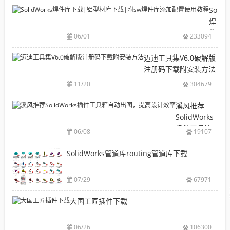
目
Solid
录
焊
CAD|
件
06/01
233094
等-
库
机
下
迈迪工具集V6.0破解版
械
载|
注册码下载附安装方法
软
铝
11/20
304679
件
型
安
材
溪风推荐
装
库
SolidWorks
包
下
插件工具箱
下
06/08
19107
载|
自动出图，
载
附
提高设计效
SolidWorks管道库routing管道库下载
大
sw
率
全
焊
件
07/29
67971
库
大国工匠插件下载
添
加
配
06/26
106300