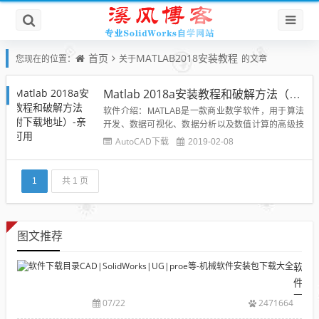
首页
MATLAB2018安装教程
您现在的位置：
关于
的文章
Matlab 2018a安装教程和破解方法（附下载地址）-亲测可用
软件介绍：MATLAB是一款商业数学软件，用于算法
开发、数据可视化、数据分析以及数值计算的高级技
术计算语言和交互式环境，主要包括MATLAB和Simul
AutoCAD下载
2019-02-08
ink两大部分。可以进行矩阵运算、绘制函数和数据、
实现算法、创建用户界面、连接其他编程语言的程序
等，主要应用于工程计算、控制设计、信号处理与通
1
共 1 页
讯、图...
图文推荐
软
件
下
07/22
2471664
载