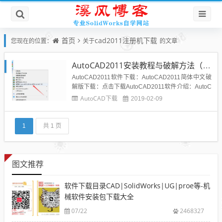
首页
cad2011注册机下载
您现在的位置：
关于
的文章
AutoCAD2011安装教程与破解方法（附下载地址）
AutoCAD2011软件下载：AutoCAD2011简体中文破
解版下载：点击下载AutoCAD2011软件介绍：AutoC
AD用于二维绘图、设计文档和基本三维设计，现已经
AutoCAD下载
2019-02-09
成为国际上广为流行的绘图工具。AutoCAD具有良好
的用户界面，通过交互菜单或命令行方式便可以进行
各种操作。在不断实践的过程中更...
1
共 1 页
图文推荐
软件下载目录CAD|SolidWorks|UG|proe等-机
械软件安装包下载大全
07/22
2468327