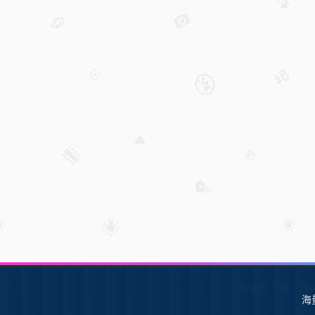
SW软件下载
S
海