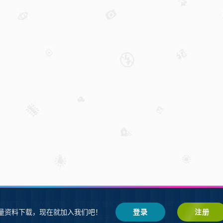
W教程下载
SW练习题
会员登录
鲁ICP备2021002287号-1鲁公网安备 37
量资料下载，现在就加入我们吧！
登录
注册
SW自学网
Z-BlogPHP
基于
搭建