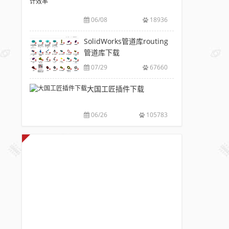
V6.0
风
包
下
破
推
下
06/08
18936
载|
解
荐
载
附
版
SolidWorks
SolidWorks管道库routing
大
sw
注
插
管道库下载
全
焊
册
件
件
07/29
67660
码
工
库
下
具
大国工匠插件下载
添
载
箱
加
附
自
配
安
06/26
105783
动
置
装
出
使
方
图，
用
法
提
教
高
程
设
计
效
率