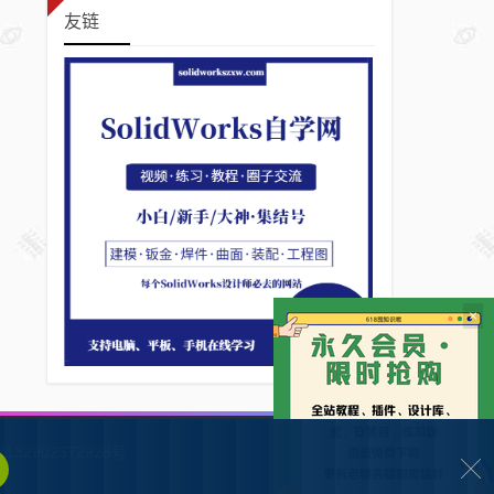
友链
×
132902372928号