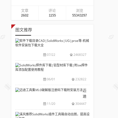
文章
评论
浏览
2602
1155
55343297
图文推荐
软
件
下
07/22
2468327
载
目
SolidWorks
录
焊
CAD|SolidWork
件
06/01
232822
等-
库
机
下
迈
械
载|
迪
软
铝
工
11/20
304447
件
型
具
安
材
集
溪
装
库