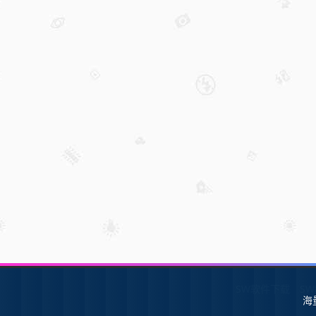
SW软件下载
S
海