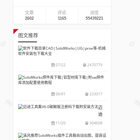
文章
评论
浏览
2602
1165
55439221
图文推荐
软
件
下
07/22
2470779
载
目
SolidWorks
录
焊
CAD|SolidWork
件
06/01
233017
等-
库
机
下
迈
械
载|
迪
软
铝
工
11/20
304608
件
型
具
安
材
集
溪
装
库