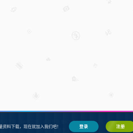
W教程下载
SW练习题
会员登录
鲁ICP备2021002287号-1鲁公网安备 37
量资料下载，现在就加入我们吧！
登录
注册
SW自学网
Z-BlogPHP
基于
搭建