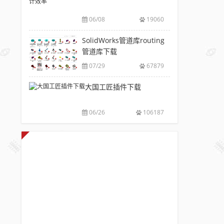
V6.0
风
包
下
破
推
下
06/08
19060
载|
解
荐
载
附
版
SolidWorks
SolidWorks管道库routing
大
sw
注
插
管道库下载
全
焊
册
件
件
07/29
67879
码
工
库
下
具
大国工匠插件下载
添
载
箱
加
附
自
配
安
06/26
106187
动
置
装
出
使
方
图，
用
法
提
教
高
程
设
计
效
率