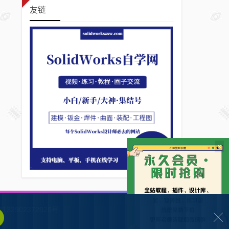
友链
×
132902372928号