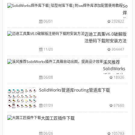
目
Solid
录
焊
CAD|
件
06/01
232822
等-
库
机
下
迈迪工具集V6.0破解版
械
载|
注册码下载附安装方法
软
铝
11/20
304447
件
型
安
材
溪风推荐
装
库
SolidWorks
包
下
插件工具箱
下
06/08
18936
载|
自动出图，
载
附
提高设计效
SolidWorks管道库routing管道库下载
大
sw
率
全
焊
件
07/29
67660
库
大国工匠插件下载
添
加
配
06/26
105783