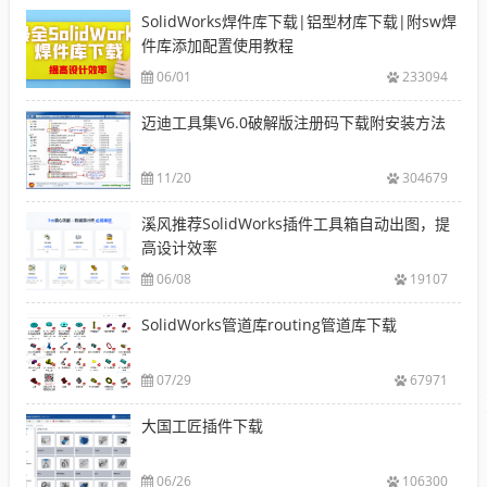
SolidWorks焊件库下载|铝型材库下载|附sw焊
件库添加配置使用教程
06/01
233094
迈迪工具集V6.0破解版注册码下载附安装方法
11/20
304679
溪风推荐SolidWorks插件工具箱自动出图，提
高设计效率
06/08
19107
SolidWorks管道库routing管道库下载
07/29
67971
大国工匠插件下载
06/26
106300