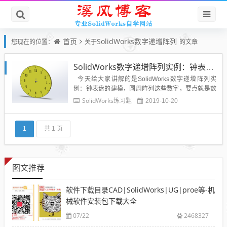
首页
SolidWorks数字递增阵列
您现在的位置：
关于
的文章
SolidWorks数字递增阵列实例：钟表盘的建模，表盘数字阵列才是这一题的关键
今天给大家讲解的是SolidWorks数字递增阵列实
例：钟表盘的建模，圆周阵列这些数字，要点就是数
字递增，1-12个数字，然后就是每个数字都要保持水
SolidWorks练习题
2019-10-20
平书写的状态，而不是倾倒的，具体建模方法，参见
溪风老师分享的步骤。 效果图：...
1
共 1 页
图文推荐
软件下载目录CAD|SolidWorks|UG|proe等-机
械软件安装包下载大全
07/22
2468327