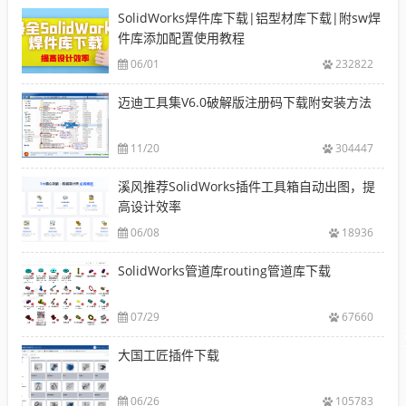
SolidWorks焊件库下载|铝型材库下载|附sw焊
件库添加配置使用教程
06/01
232822
迈迪工具集V6.0破解版注册码下载附安装方法
11/20
304447
溪风推荐SolidWorks插件工具箱自动出图，提
高设计效率
06/08
18936
SolidWorks管道库routing管道库下载
07/29
67660
大国工匠插件下载
06/26
105783