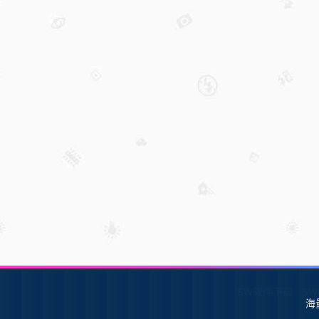
SW软件下载
S
海