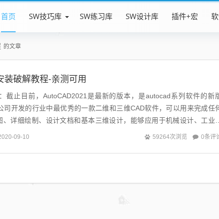
首页
SW技巧库
SW练习库
SW设计库
插件+宏
软
程
的文章
21安装破解教程-亲测可用
简介：截止目前，AutoCAD2021是最新的版本，是autocad系列软件的新
esk公司开发的行业中最优秀的一款二维和三维CAD软件，可以用来完成任
图、详细绘制、设计文档和基本三维设计，能够应用于机械设计、工业
筑、装...
0条评
2020-09-10
59264次浏览