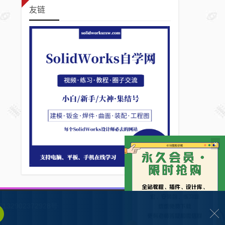
友链
×
132902372928号