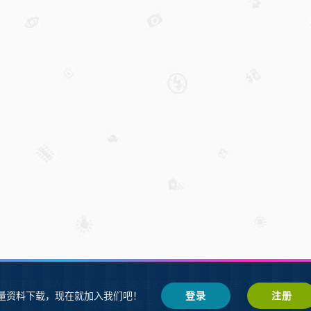
W教程下载
SW练习题
会员登录
鲁ICP备2021002287号-1鲁公网安备 37
量资料下载，现在就加入我们吧！
登录
注册
SW自学网
Z-BlogPHP
基于
搭建