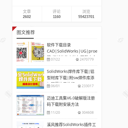
文章
评论
浏览
2602
1160
55423701
图文推荐
软件下载目录
CAD|SolidWorks|UG|proe
等-机械软件安装包下载大全
07/22
2470779
SolidWorks焊件库下载|铝
型材库下载|附sw焊件库添
加配置使用教程
06/01
233017
迈迪工具集V6.0破解版注册
码下载附安装方法
11/20
304608
溪风推荐SolidWorks插件工