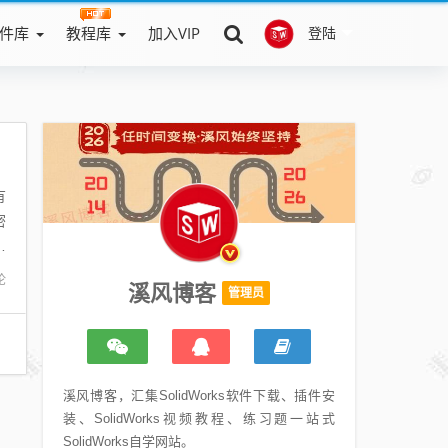
件库
教程库
加入VIP
登陆
有
密
安
论
溪风博客
管理员
溪风博客，汇集SolidWorks软件下载、插件安
装、SolidWorks视频教程、练习题一站式
SolidWorks自学网站。