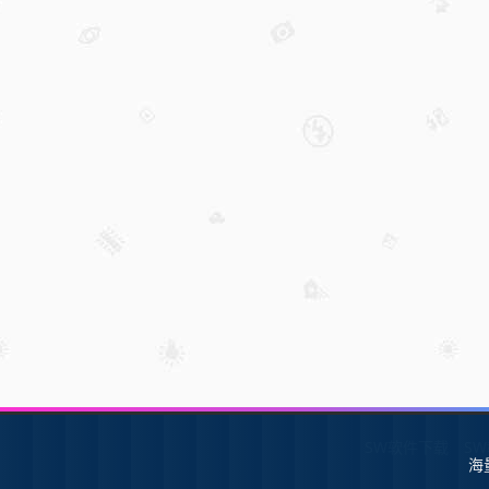
SW软件下载
S
海