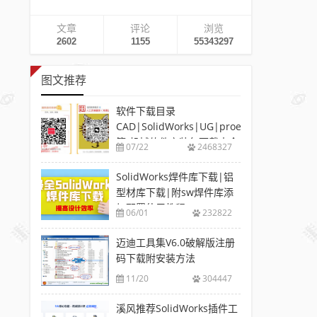
文章
评论
浏览
2602
1155
55343297
图文推荐
软件下载目录
CAD|SolidWorks|UG|proe
等-机械软件安装包下载大全
07/22
2468327
SolidWorks焊件库下载|铝
型材库下载|附sw焊件库添
加配置使用教程
06/01
232822
迈迪工具集V6.0破解版注册
码下载附安装方法
11/20
304447
溪风推荐SolidWorks插件工