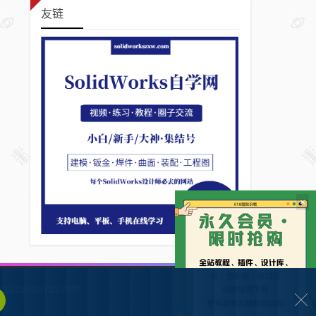
友链
×
132902372928号