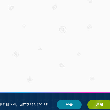
W教程下载
SW练习题
会员登录
鲁ICP备2021002287号-1鲁公网安备 37
量资料下载，现在就加入我们吧！
登录
注册
SW自学网
Z-BlogPHP
基于
搭建