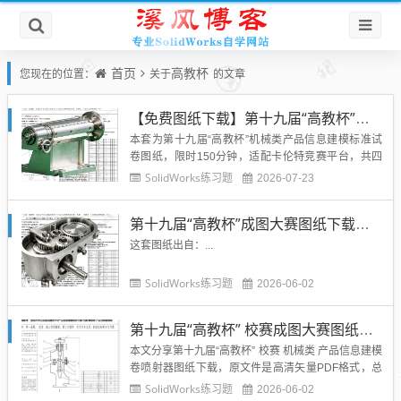
首页
高教杯
您现在的位置：
关于
的文章
【免费图纸下载】第十九届“高教杯”全国大学生先进成图大赛A卷螺纹加工台
本套为第十九届“高教杯”机械类产品信息建模标准试
卷图纸，限时150分钟，适配卡伦特竞赛平台，共四
道题型，完整复刻国赛命题、制图规范与文件提交规
SolidWorks练习题
2026-07-23
则。第一题为螺纹加工台整机装配图纸，含整机装配
总图、支架/主轴/螺纹瓦等全套非标零件图，覆盖多规
第十九届“高教杯”成图大赛图纸下载（省赛）收割机变速箱+箱体+铣刀图纸
格螺纹适配结构，增设法兰盘自主结构设计考点，考
察整机建模、装配...
这套图纸出自：...
SolidWorks练习题
2026-06-02
第十九届“高教杯” 校赛成图大赛图纸下载-喷射器
本文分享第十九届“高教杯” 校赛 机械类 产品信息建模
卷喷射器图纸下载，原文件是高清矢量PDF格式，总
共包含 4 张图纸。...
SolidWorks练习题
2026-06-02