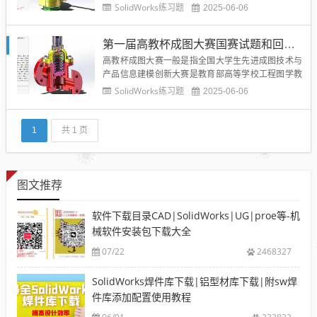
SolidWorks练习题
2025-06-06
第一届高教杯成图大赛国赛试题和回油阀模型源文件
高教杯成图大赛一般是指全国大学生先进成图技术与
产品信息建模创新大赛是教育部高等学校工程图学教
学指导委员会、中国图学学会制图技术专业委员会、
SolidWorks练习题
2025-06-06
中国图学学会产品信息建模专业委员会主办的比赛。
在机械相关专业大学生里面三维建模比赛比较权威大
型的比赛，具备挑战性。第一届高教杯成图大赛试题
1
共 1 页
及模型答案...
图文推荐
软件下载目录CAD|SolidWorks|UG|proe等-机
械软件安装包下载大全
07/22
2468327
SolidWorks焊件库下载|铝型材库下载|附sw焊
件库添加配置使用教程