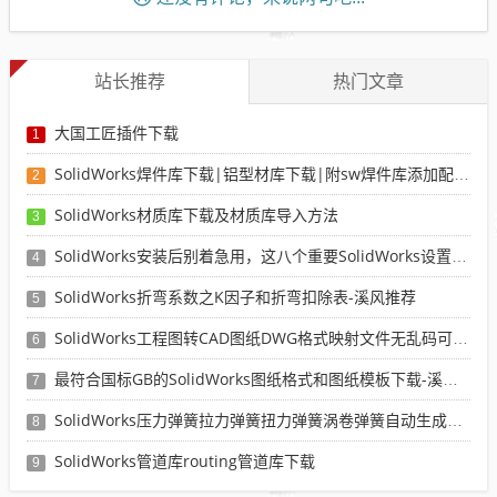
站长推荐
热门文章
大国工匠插件下载
1
SolidWorks焊件库下载|铝型材库下载|附sw焊件库添加配置使用教程
2
SolidWorks材质库下载及材质库导入方法
3
SolidWorks安装后别着急用，这八个重要SolidWorks设置可以提高你的画图效率
4
SolidWorks折弯系数之K因子和折弯扣除表-溪风推荐
5
SolidWorks工程图转CAD图纸DWG格式映射文件无乱码可分层-溪风亲测推荐
6
最符合国标GB的SolidWorks图纸格式和图纸模板下载-溪风专用版
7
SolidWorks压力弹簧拉力弹簧扭力弹簧涡卷弹簧自动生成宏程序下载
8
SolidWorks管道库routing管道库下载
9