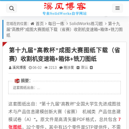
首页
每日一练
SolidWorks练习题
第十九
您现在的位置：
届“高教杯”成图大赛图纸下载（省赛）收割机变速箱+箱体+铣刀图
纸
第十九届“高教杯”成图大赛图纸下载（省
赛）收割机变速箱+箱体+铣刀图纸
溪风博客
抢沙发
默认
06-02
2213
摘要：
这套图纸出自：...
“
这套图纸出自：
第十九届“高教杯”全国大学生先进成图技
术与产品信息建模创新大赛（省赛） 机械类 产品信息建
”。
模试卷（A）
原文件是高清矢量PDF格式，总共包含
7
张图纸
，32个零件，其中有15个零件是STP提供件，不需