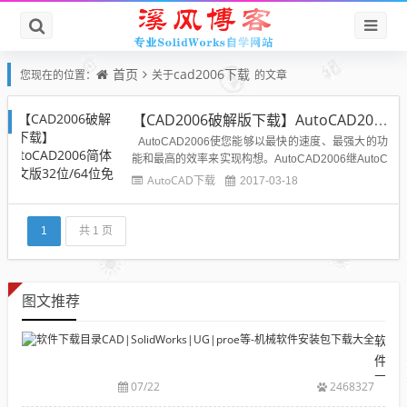
首页
cad2006下载
您现在的位置：
关于
的文章
【CAD2006破解版下载】AutoCAD2006简体中文版32位/64位免费下载亲测可用
AutoCAD2006使您能够以最快的速度、最强大的功
能和最高的效率来实现构想。AutoCAD2006继AutoC
AD2004 中文件大小显著缩小和 AutoCAD2005中推
AutoCAD下载
2017-03-18
出图纸集管理器功能之后，Autodesk 在AutoCAD200
6中再一次提高了生产率水平。...
1
共 1 页
图文推荐
软
件
下
07/22
2468327
载