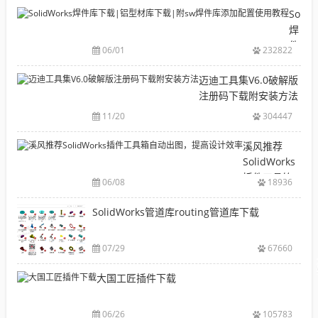
目
Solid
录
焊
CAD|
件
06/01
232822
等-
库
机
下
迈迪工具集V6.0破解版
械
载|
注册码下载附安装方法
软
铝
11/20
304447
件
型
安
材
溪风推荐
装
库
SolidWorks
包
下
插件工具箱
下
06/08
18936
载|
自动出图，
载
附
提高设计效
SolidWorks管道库routing管道库下载
大
sw
率
全
焊
件
07/29
67660
库
大国工匠插件下载
添
加
配
06/26
105783