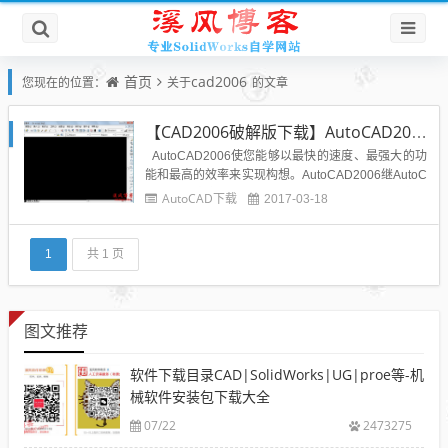
首页
cad2006
您现在的位置：
关于
的文章
【CAD2006破解版下载】AutoCAD2006简体中文版32位/64位免费下载亲测可用
AutoCAD2006使您能够以最快的速度、最强大的功
能和最高的效率来实现构想。AutoCAD2006继AutoC
AD2004 中文件大小显著缩小和 AutoCAD2005中推
AutoCAD下载
2017-03-18
出图纸集管理器功能之后，Autodesk 在AutoCAD200
6中再一次提高了生产率水平。...
1
共 1 页
图文推荐
软件下载目录CAD|SolidWorks|UG|proe等-机
械软件安装包下载大全
07/22
2473275