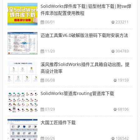
SolidWorks焊件库下载|铝型材库下载|附sw焊
件库添加配置使用教程
06/01
233211
迈迪工具集V6.0破解版注册码下载附安装方法
11/20
304783
溪风推荐SolidWorks插件工具箱自动出图，提
高设计效率
06/08
19159
SolidWorks管道库routing管道库下载
07/29
68106
大国工匠插件下载
06/26
106542