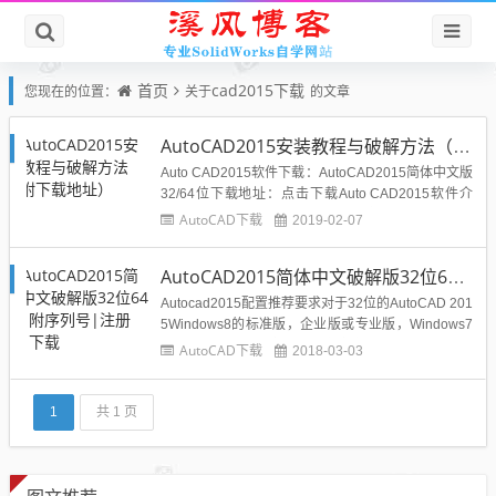
首页
cad2015下载
您现在的位置：
关于
的文章
AutoCAD2015安装教程与破解方法（附下载地址）
Auto CAD2015软件下载：AutoCAD2015简体中文版
32/64位下载地址：点击下载Auto CAD2015软件介
绍：AutoCAD用于二维绘图、设计文档和基本三维设
AutoCAD下载
2019-02-07
计，现已经成为国际上广为流行的绘图工具。AutoCA
D具有良好的用户界面，通过交互菜单或命令行方式
AutoCAD2015简体中文破解版32位64位|附序列号|注册机|下载
便可以进行各种操作。在不...
Autocad2015配置推荐要求对于32位的AutoCAD 201
5Windows8的标准版，企业版或专业版，Windows7
企业版，旗舰版，专业版或家庭高级版的或Windows
AutoCAD下载
2018-03-03
XP专业版或家庭版（SP3或更高版本）操作系统对于
Windows 8和Windows 7：英特尔吀繙4或AMD速龙
双核...
1
共 1 页