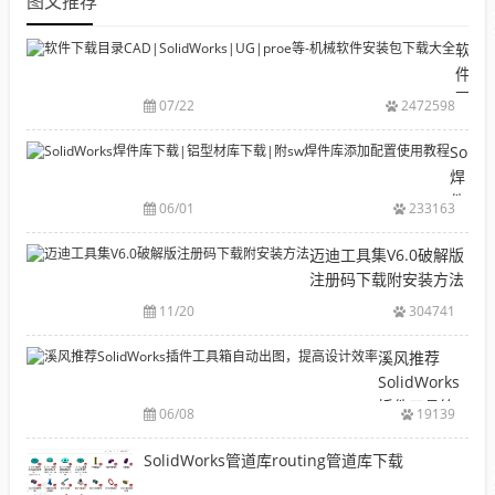
图文推荐
软
件
下
07/22
2472598
载
目
Solid
录
焊
CAD|
件
06/01
233163
等-
库
机
下
迈迪工具集V6.0破解版
械
载|
注册码下载附安装方法
软
铝
11/20
304741
件
型
安
材
溪风推荐
装
库
SolidWorks
包
下
插件工具箱
下
06/08
19139
载|
自动出图，
载
附
提高设计效
SolidWorks管道库routing管道库下载
大
sw
率
全
焊