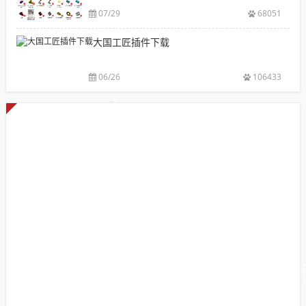
件
07/29
68051
库
大国工匠插件下载
添
加
配
06/26
106433
置
使
用
教
程