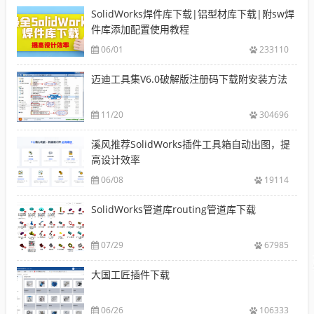
SolidWorks焊件库下载|铝型材库下载|附sw焊
件库添加配置使用教程
06/01
233110
迈迪工具集V6.0破解版注册码下载附安装方法
11/20
304696
溪风推荐SolidWorks插件工具箱自动出图，提
高设计效率
06/08
19114
SolidWorks管道库routing管道库下载
07/29
67985
大国工匠插件下载
06/26
106333