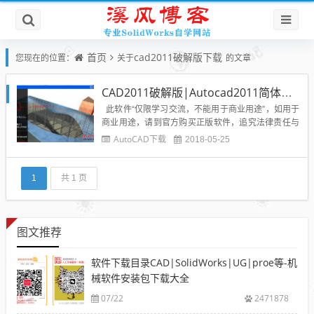
首页
cad2011破解版下载
您现在的位置：
关于
的文章
CAD2011破解版|Autocad2011简体中文版32位64位下载含注册机
此软件“仅限学习交流，不能用于商业用途”，如用于
商业用途，请到官方购买正版软件，追究法律责任与
本站无关。CAD2011官方中文版软件具有如下特点：
AutoCAD下载
2018-05-25
(1)具有完善的图形绘制功能。(2)有强大的图形编辑功
能。(3)可以采用多种方式进行二次开发或用户定制。
(4)可以进行多种图形格式的转换，具...
1
共 1 页
图文推荐
软件下载目录CAD|SolidWorks|UG|proe等-机
械软件安装包下载大全
07/22
2471878