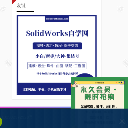
友链
×
132902372928号