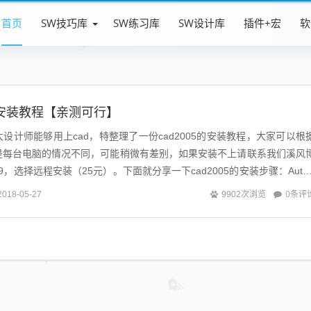
首页
SW技巧库
SW练习库
SW设计库
插件+宏
软
005安装教程【亲测可行】
设计师能够用上cad，特整理了一份cad2005的安装教程，大家可以根
是每台电脑的情况不同，可能稍微有差别，如果安装不上请联系我们溪风
959，选择远程安装（25元）。下面就分享一下cad2005的安装步骤：Auto
...
0条评
2018-05-27
9902次浏览