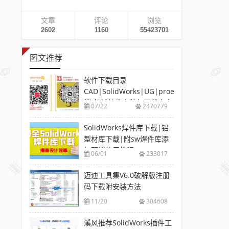
文章
评论
浏览
2602
1160
55423701
图文推荐
软件下载目录
CAD|SolidWorks|UG|proe
等-机械软件安装包下载大全
07/22
2470779
SolidWorks焊件库下载|铝
型材库下载|附sw焊件库添
加配置使用教程
06/01
233017
迈迪工具集V6.0破解版注册
码下载附安装方法
11/20
304608
溪风推荐SolidWorks插件工