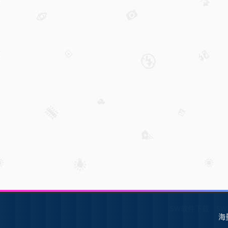
SW软件下载
S
海