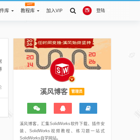
件库
教程库
加入VIP
登陆
据
博
C
论
溪风博客
管理员
溪风博客，汇集SolidWorks软件下载、插件安
装、SolidWorks视频教程、练习题一站式
SolidWorks自学网站。