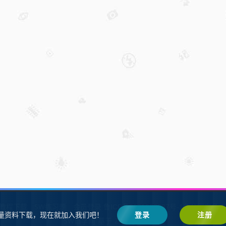
W教程下载
SW练习题
会员登录
鲁ICP备2021002287号-1鲁公网安备 37
量资料下载，现在就加入我们吧！
登录
注册
SW自学网
Z-BlogPHP
基于
搭建