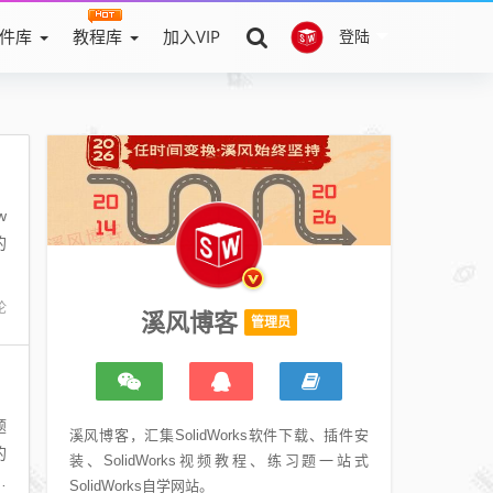
件库
教程库
加入VIP
登陆
w
的
论
溪风博客
管理员
题
溪风博客，汇集SolidWorks软件下载、插件安
的
装、SolidWorks视频教程、练习题一站式
指
SolidWorks自学网站。