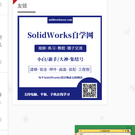
论
友链
用
几
论
阵
.
论
×