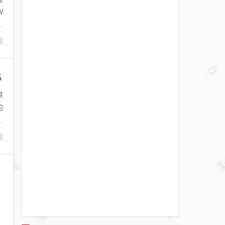
W
构
论
5
原
的
特
论