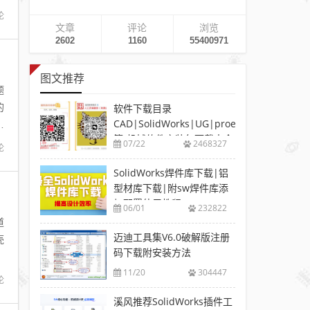
论
文章
评论
浏览
2602
1160
55400971
图文推荐
题
的
软件下载目录
CAD|SolidWorks|UG|proe
己
等-机械软件安装包下载大全
07/22
2468327
论
SolidWorks焊件库下载|铝
型材库下载|附sw焊件库添
加配置使用教程
06/01
232822
道
迈迪工具集V6.0破解版注册
壳
码下载附安装方法
11/20
304447
论
溪风推荐SolidWorks插件工