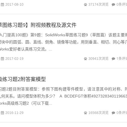
0条评
2017-08-10
37174次浏览
rks草图练习题9】附视频教程及源文件
快速入门提高100题》第9题：SolidWorks草图练习题9（草图篇）该题主要
ks草图模块中的圆弧、圆、直线、倒角、镜像等功能，用到垂直、相切、同心等
Works爱好者认真练习交流。...
1条评
2017-02-19
30941次浏览
s高级练习题2附答案模型
s高级练习题2题目附答案模型：参照下图构建零件模型，请注意其中的对称、
系。请问模型体积为多少？ A BCDEFGT体积4927328340119663
idWorks高级练习题2（可以下载...
0条评
2016-11-29
16568次浏览