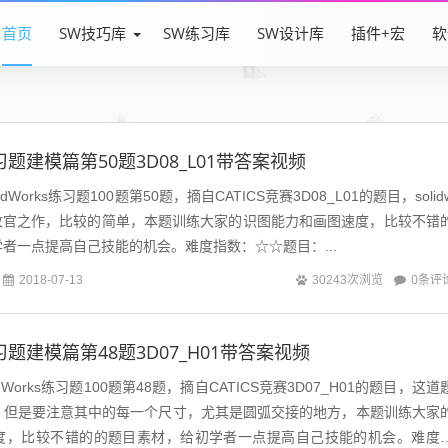
首页
SW技巧库
SW练习库
SW设计库
插件+宏
软
s练习题建模篇第50题3D08_L01带答案视频
Works练习题100题第50题，摘自CATICS竞赛3D08_L01的题目，solid
的收官之作，比较的简单，本题训练大家的识图能力和画图速度，比较不错
者一点提高自己技能的机会。难度指数：☆☆题目：...
0条评
2018-07-13
30243次浏览
s练习题建模篇第48题3D07_H01带答案视频
Works练习题100题第48题，摘自CATICS竞赛3D07_H01的题目，这道
，但是要注意其中的每一个尺寸，尤其是圆弧交接的地方，本题训练大家
度，比较不错的的题目素材，给初学者一点提高自己技能的机会。难度