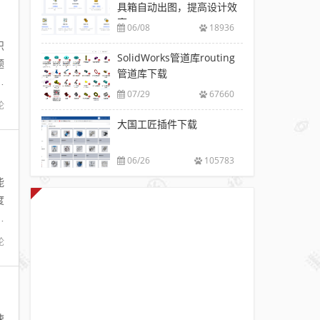
具箱自动出图，提高设计效
率
06/08
18936
识
SolidWorks管道库routing
题
管道库下载
如
07/29
67660
论
大国工匠插件下载
06/26
105783
能
度
所
论
2_B
速