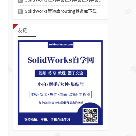
8
SolidWorks管道库routing管道库下载
9
友链