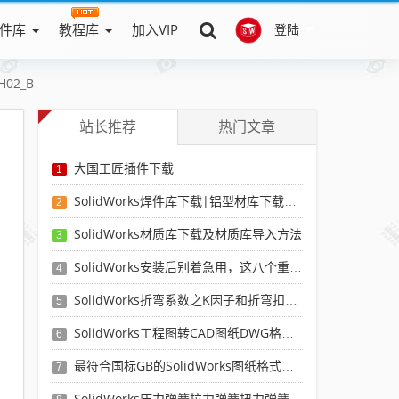
件库
教程库
加入VIP
登陆
02_B
站长推荐
热门文章
大国工匠插件下载
1
SolidWorks焊件库下载|铝型材库下载|附sw焊件库添加配置使用教程
2
SolidWorks材质库下载及材质库导入方法
3
SolidWorks安装后别着急用，这八个重要SolidWorks设置可以提高你的画图效率
4
SolidWorks折弯系数之K因子和折弯扣除表-溪风推荐
5
SolidWorks工程图转CAD图纸DWG格式映射文件无乱码可分层-溪风亲测推荐
6
最符合国标GB的SolidWorks图纸格式和图纸模板下载-溪风专用版
7
SolidWorks压力弹簧拉力弹簧扭力弹簧涡卷弹簧自动生成宏程序下载