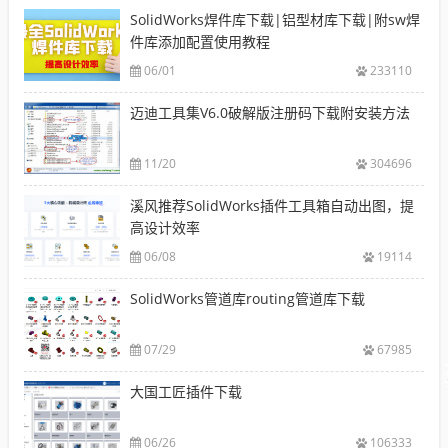
SolidWorks焊件库下载|铝型材库下载|附sw焊
件库添加配置使用教程
06/01
233110
迈迪工具集V6.0破解版注册码下载附安装方法
11/20
304696
溪风推荐SolidWorks插件工具箱自动出图，提
高设计效率
06/08
19114
SolidWorks管道库routing管道库下载
07/29
67985
大国工匠插件下载
06/26
106333