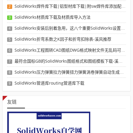
SolidWorks焊件库下载|铝型材库下载|附sw焊件库添加配置使用教程
2
SolidWorks材质库下载及材质库导入方法
3
SolidWorks安装后别着急用，这八个重要SolidWorks设置可以提高你的画图效率
4
SolidWorks折弯系数之K因子和折弯扣除表-溪风推荐
5
SolidWorks工程图转CAD图纸DWG格式映射文件无乱码可分层-溪风亲测推荐
6
最符合国标GB的SolidWorks图纸格式和图纸模板下载-溪风专用版
7
SolidWorks压力弹簧拉力弹簧扭力弹簧涡卷弹簧自动生成宏程序下载
8
SolidWorks管道库routing管道库下载
9
友链