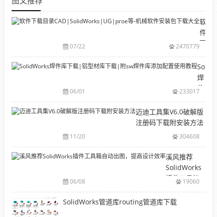
图文推荐
软
件
下
07/22
2470779
载
目
Solid
录
焊
CAD|
件
06/01
233017
等-
库
机
下
迈迪工具集V6.0破解版
械
载|
注册码下载附安装方法
软
铝
11/20
304608
件
型
安
材
溪风推荐
装
库
SolidWorks
包
下
插件工具箱
下
06/08
19060
载|
自动出图，
载
附
提高设计效
SolidWorks管道库routing管道库下载
大
sw
率
全
焊