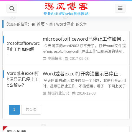
首页
word停止
您现在的位置：
关于
的文章
microsoftofficeword已停止工作如何解决？
今天同事的word2003打不开了，打开word文件提
示‘microsoftofficeword已停止工作’出现崩溃的情况，
如下图所示：遇到这个问题其实很好解决，不要重新
电脑快修
2017-05-03
安装软件，那样太麻烦，通过下面的步骤即可完美解
决：1、按组合键WIN+R打开运行对话框2、在打开框
Word或者excel打开奔溃显示已停止工作怎么解决？
中键入%USERPR...
今天同事的office软件遇到一个问题，就是打开word
时，提示已停止工作，不能使用，看了一下网上关于
这块的解释，原来这个问题大多出现在office中的wor
机械行业知识
2016-12-03
d和excel里面，打开就奔溃，提示已停止工作，那么
这个是什么原因造成的又该怎么解决呢？ 其实word
和excel出现...
1
共 1 页