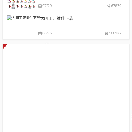
件
07/29
67879
库
大国工匠插件下载
添
加
配
06/26
106187
置
使
用
教
程