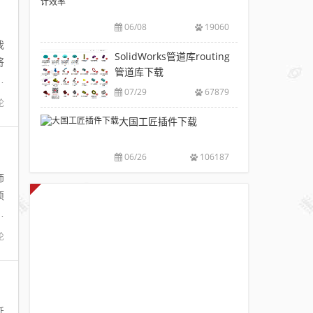
V6.0
风
包
下
破
推
下
06/08
19060
载|
解
荐
载
我
附
版
SolidWorks
SolidWorks管道库routing
大
sw
将
注
插
管道库下载
全
焊
册
交
件
件
07/29
67879
码
工
论
库
下
具
大国工匠插件下载
添
载
箱
加
附
自
配
安
06/26
106187
动
置
装
出
师
使
方
图，
项
用
法
提
图
教
高
程
论
设
计
效
率
延