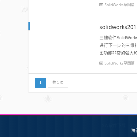
了椭圆的方向，中心
SolidWorks草图篇
solidwork
三维软件Solid
进行下一步的三维拉伸
图功能非常的强大
制曲线，可以选择己
SolidWorks草图篇
1
共 1 页
SW软件下载
S
海