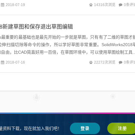
点决定了椭圆的位置。所以画椭圆和部...
0条评
2018-07-19
14316次浏览
s2018新建草图和保存退出草图编辑
Works最重要的最基础也是最先开始的一步就是草图，只有有了二维的草图才
扫描切除等命令的操作，所以学好草图非常重要。SolidWorks2018
和自由，比CAD简直好用一百倍，在草图环境中，可以使用草图绘制工具
绘制的曲线进...
0条评
2018-07-16
22272次浏览
W教程下载
SW练习题
会员登录
鲁ICP备2021002287号-1鲁公网安备 37
量资料下载，现在就加入我们吧！
登录
注册
SW自学网
Z-BlogPHP
基于
搭建