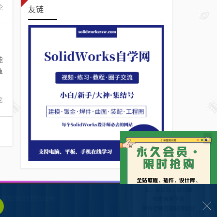
论
友链
能
草
绘
论
×
132902372928号