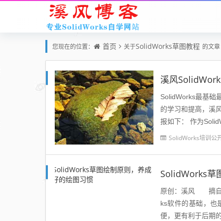
首页
SolidWorks草图教程
您现在的位置：
关于
的文章
溪风SolidW
SolidWork
的学习和提高，溪风
报如下： 作
SolidWorks培训公
SolidWor
原创：溪风 摘自：溪风
ks软件的基础，
便，更有利于后期的