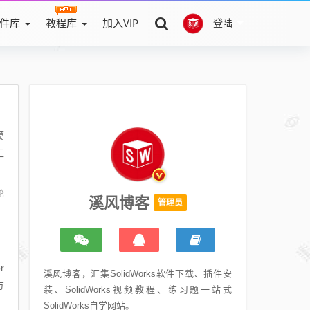
件库
教程库
加入VIP
登陆
模
汇
论
溪风博客
管理员
r
溪风博客，汇集SolidWorks软件下载、插件安
方
装、SolidWorks视频教程、练习题一站式
SolidWorks自学网站。