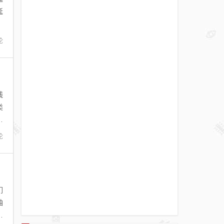
延
论
线
类
图
论
们
轴
定