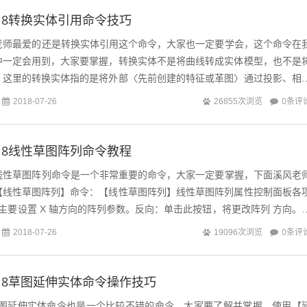
s2018转换实体引用命令技巧
s中溪风老师最爱的还是转换实体引用这个命令，大家也一定要学会，这个命令在
中一定会用到，大家要掌握，转换实体不是将曲线转成实体模型，也不是
，这里的转换实体指的是将外部〈先前创建的特征或革图〉通过投影、相
。其实SolidWor...
0条评
2018-07-26
26855次浏览
s2018线性草图阵列命令教程
s草图中线性草图阵列命令是一个非常重要的命令，大家一定要掌握，下面溪风老
【线性草图阵列】命令：【线性草图阵列】线性草图阵列属性控制面板各
主要设置 X 轴方向的阵列参数。反向：单击此按钮，将更改阵列 方向。
箭头， 拖动箭头顶...
0条评
2018-07-26
19096次浏览
s2018草图延伸实体命令操作技巧
s草图延伸实体命令也是一个比较不错的命令，大家要了解并掌握。使用【