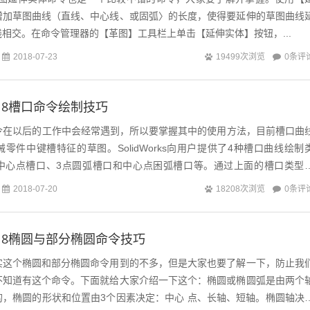
增加草图曲线（直线、中心线、或固弧〉的长度，使得要延伸的草图曲线
相交。在命令管理器的【革图】工具栏上单击【延伸实体】按钮，...
0条评
2018-07-23
19499次浏览
s2018槽口命令绘制技巧
s槽口命令在以后的工作中会经常遇到，所以要掌握其中的使用方法，目前槽口曲
零件中键槽特征的草图。SolidWorks向用户提供了4种槽口曲线绘制
中心点槽口、3点圆弧槽口和中心点困弧槽口等。通过上面的槽口类型
绘制SolidW...
0条评
2018-07-20
18208次浏览
s2018椭圆与部分椭圆命令技巧
实这个椭圆和部分椭圆命令用到的不多，但是大家也要了解一下，防止我
不知道有这个命令。下面就给大家介绍一下这个：椭圆或椭圆弧是由两个
的，椭圆的形状和位置由3个因素决定：中心 点、长轴、短轴。椭圆轴决