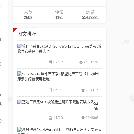
论
文章
评论
浏览
2602
1165
55439221
图文推荐
好
软
件
下
07/22
2470779
论
载
目
SolidWorks
录
焊
CAD|SolidWork
件
06/01
233017
等-
库
是
机
下
迈
模
械
载|
迪
软
铝
工
11/20
304608
件
型
论
具
安
材
集
溪
装
库