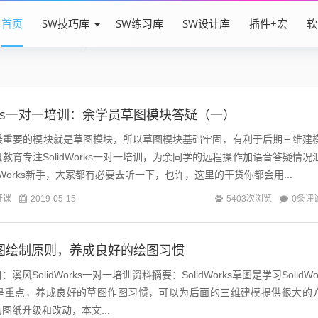
首页
SW技巧库
SW练习库
SW设计库
插件+宏
软
orks一对一培训：余学员草图模块答疑（一）
s最基础最重要的模块就是草图模块，所以草图模块基础牢固，有利于后期三维建
教育专注SolidWorks一对一培训，为余同学的远程操作加语音答疑情况
为SolidWorks新手，大家都有必要去听一下，也许，这里的干货你都会用...
开课
0条评
2019-05-15
5403次浏览
ks草图绘制原则，养成良好的绘图习惯
SolidWorks一对一培训资料摘要：SolidWorks草图是学习SolidWo
也是重点，养成良好的草图作图习惯，可以为后面的三维建模提供很大的
图纸升级和改动，本文...