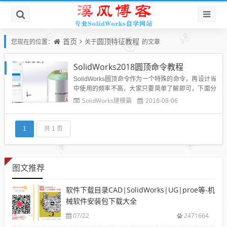
首页
圆顶特征教程
您现在的位置：
关于
的文章
SolidWorks2018圆顶命令教程
SolidWorks圆顶命令作为一个特殊的命令，再设计当
中使用的频率不高，大家只要简单了解即可，下面分
享一下SolidWorks2018圆顶的命令操作教程：圆顶是
SolidWorks建模篇
2018-08-06
在已有实体的指定面上形成圆形的面。 用户可以通过
一下方式来执行【圆顶】命令：单击特征工具栏上的
【圆顶】按钮在菜单栏执行插入-特...
1
共 1 页
图文推荐
软件下载目录CAD|SolidWorks|UG|proe等-机
械软件安装包下载大全
07/22
2471664