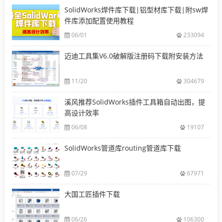
SolidWorks焊件库下载|铝型材库下载|附sw焊
件库添加配置使用教程
06/01
233094
迈迪工具集V6.0破解版注册码下载附安装方法
11/20
304679
溪风推荐SolidWorks插件工具箱自动出图，提
高设计效率
06/08
19107
SolidWorks管道库routing管道库下载
07/29
67971
大国工匠插件下载
06/26
106300