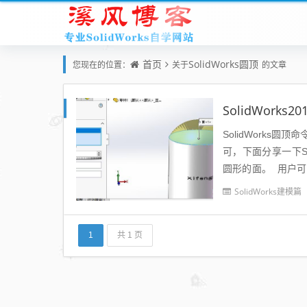
首页
SolidWorks圆顶
您现在的位置：
关于
的文章
SolidWorks
SolidWork
可，下面分享一下So
圆形的面。 用户
在菜单栏执行插入-特.
SolidWorks建模篇
1
共 1 页