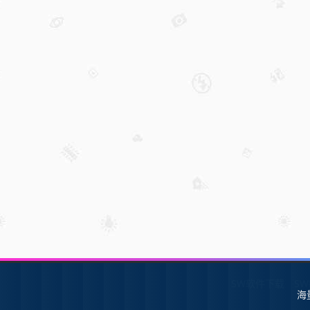
SW软件下载
S
海