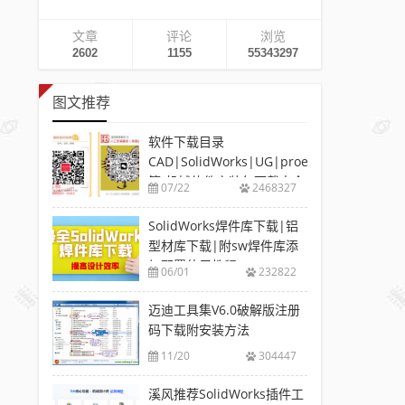
文章
评论
浏览
2602
1155
55343297
图文推荐
软件下载目录
CAD|SolidWorks|UG|proe
等-机械软件安装包下载大全
07/22
2468327
SolidWorks焊件库下载|铝
型材库下载|附sw焊件库添
加配置使用教程
06/01
232822
迈迪工具集V6.0破解版注册
码下载附安装方法
11/20
304447
溪风推荐SolidWorks插件工