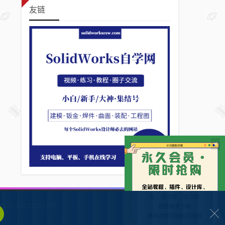
友链
×
132902372928号