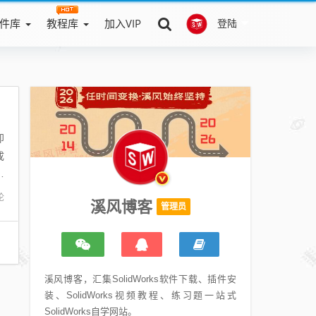
件库
教程库
加入VIP
登陆
即
成
钮
论
溪风博客
管理员
溪风博客，汇集SolidWorks软件下载、插件安
装、SolidWorks视频教程、练习题一站式
SolidWorks自学网站。