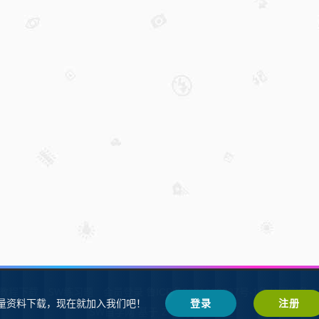
W教程下载
SW练习题
会员登录
鲁ICP备2021002287号-1鲁公网安备 37
量资料下载，现在就加入我们吧！
登录
注册
SW自学网
Z-BlogPHP
基于
搭建