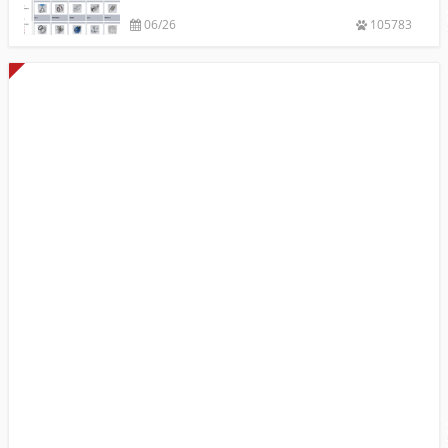
06/26
105783