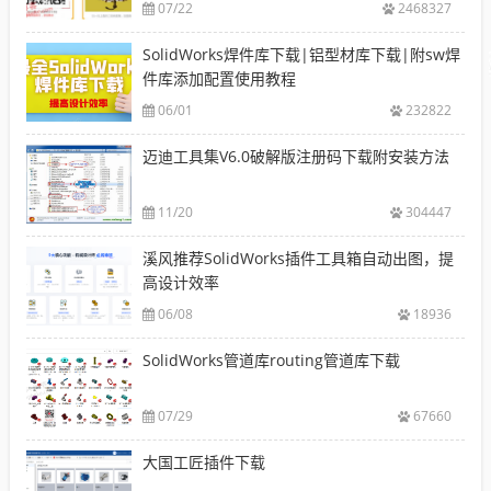
07/22
2468327
SolidWorks焊件库下载|铝型材库下载|附sw焊
件库添加配置使用教程
06/01
232822
迈迪工具集V6.0破解版注册码下载附安装方法
11/20
304447
溪风推荐SolidWorks插件工具箱自动出图，提
高设计效率
06/08
18936
SolidWorks管道库routing管道库下载
07/29
67660
大国工匠插件下载