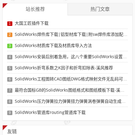
站长推荐
热门文章
大国工匠插件下载
1
SolidWorks焊件库下载|铝型材库下载|附sw焊件库添加配置使用教程
2
SolidWorks材质库下载及材质库导入方法
3
SolidWorks安装后别着急用，这八个重要SolidWorks设置可以提高你的画图效率
4
SolidWorks折弯系数之K因子和折弯扣除表-溪风推荐
5
SolidWorks工程图转CAD图纸DWG格式映射文件无乱码可分层-溪风亲测推荐
6
最符合国标GB的SolidWorks图纸格式和图纸模板下载-溪风专用版
7
SolidWorks压力弹簧拉力弹簧扭力弹簧涡卷弹簧自动生成宏程序下载
8
SolidWorks管道库routing管道库下载
9
友链