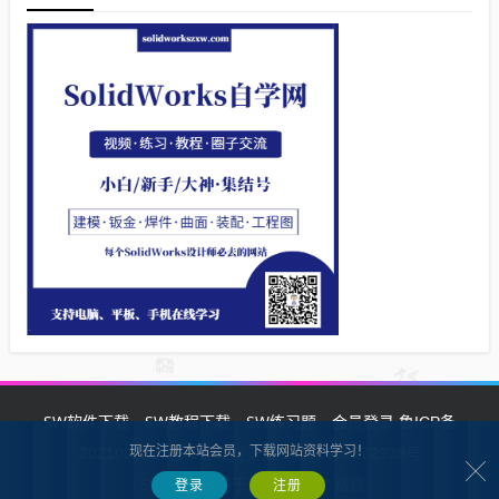
SW软件下载
SW教程下载
SW练习题
会员登录
鲁ICP备
现在注册本站会员，下载网站资料学习！
2021002287号-1鲁公网安备 37132902372928号
SW自学网
Z-BlogPHP
基于
搭建
登录
注册