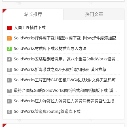
站长推荐
热门文章
大国工匠插件下载
1
SolidWorks焊件库下载|铝型材库下载|附sw焊件库添加配置使用教程
2
SolidWorks材质库下载及材质库导入方法
3
SolidWorks安装后别着急用，这八个重要SolidWorks设置可以提高你的画图效率
4
SolidWorks折弯系数之K因子和折弯扣除表-溪风推荐
5
SolidWorks工程图转CAD图纸DWG格式映射文件无乱码可分层-溪风亲测推荐
6
最符合国标GB的SolidWorks图纸格式和图纸模板下载-溪风专用版
7
SolidWorks压力弹簧拉力弹簧扭力弹簧涡卷弹簧自动生成宏程序下载
8
SolidWorks管道库routing管道库下载
9