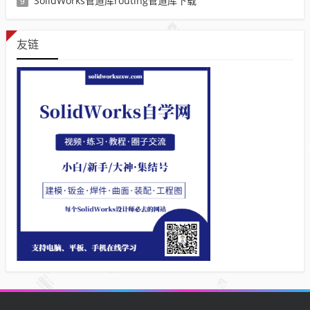
SolidWorks管道库routing管道库下载
9
友链