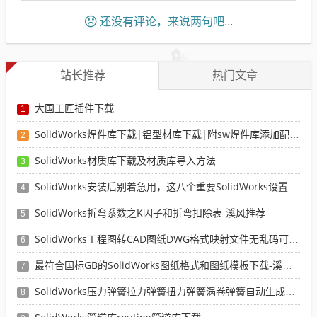
还没有评论，来说两句吧...
站长推荐
热门文章
大国工匠插件下载
1
SolidWorks焊件库下载|铝型材库下载|附sw焊件库添加配置使用教程
2
SolidWorks材质库下载及材质库导入方法
3
SolidWorks安装后别着急用，这八个重要SolidWorks设置可以提高你的画图效率
4
SolidWorks折弯系数之K因子和折弯扣除表-溪风推荐
5
SolidWorks工程图转CAD图纸DWG格式映射文件无乱码可分层-溪风亲测推荐
6
最符合国标GB的SolidWorks图纸格式和图纸模板下载-溪风专用版
7
SolidWorks压力弹簧拉力弹簧扭力弹簧涡卷弹簧自动生成宏程序下载
8