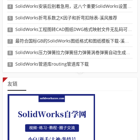
SolidWorks安装后别着急用，这八个重要SolidWorks设置可以提高你的画图效率
4
SolidWorks折弯系数之K因子和折弯扣除表-溪风推荐
5
SolidWorks工程图转CAD图纸DWG格式映射文件无乱码可分层-溪风亲测推荐
6
最符合国标GB的SolidWorks图纸格式和图纸模板下载-溪风专用版
7
SolidWorks压力弹簧拉力弹簧扭力弹簧涡卷弹簧自动生成宏程序下载
8
SolidWorks管道库routing管道库下载
9
友链