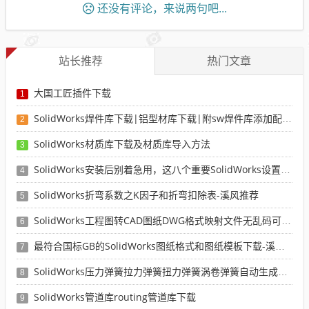
还没有评论，来说两句吧...
站长推荐
热门文章
大国工匠插件下载
1
SolidWorks焊件库下载|铝型材库下载|附sw焊件库添加配置使用教程
2
SolidWorks材质库下载及材质库导入方法
3
SolidWorks安装后别着急用，这八个重要SolidWorks设置可以提高你的画图效率
4
SolidWorks折弯系数之K因子和折弯扣除表-溪风推荐
5
SolidWorks工程图转CAD图纸DWG格式映射文件无乱码可分层-溪风亲测推荐
6
最符合国标GB的SolidWorks图纸格式和图纸模板下载-溪风专用版
7
SolidWorks压力弹簧拉力弹簧扭力弹簧涡卷弹簧自动生成宏程序下载
8
SolidWorks管道库routing管道库下载
9