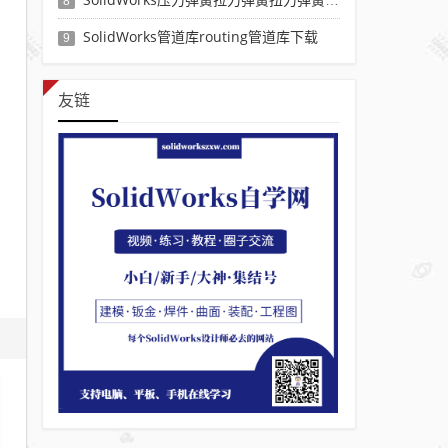
8
SolidWorks管道库routing管道库下载
9
友链