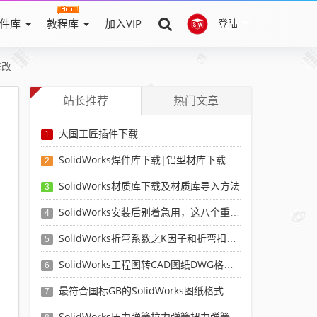
件库
教程库
加入VIP
登陆
修改
站长推荐
热门文章
大国工匠插件下载
1
SolidWorks焊件库下载|铝型材库下载|附sw焊件库添加配置使用教程
2
SolidWorks材质库下载及材质库导入方法
3
SolidWorks安装后别着急用，这八个重要SolidWorks设置可以提高你的画图效率
4
SolidWorks折弯系数之K因子和折弯扣除表-溪风推荐
5
SolidWorks工程图转CAD图纸DWG格式映射文件无乱码可分层-溪风亲测推荐
6
最符合国标GB的SolidWorks图纸格式和图纸模板下载-溪风专用版
7
SolidWorks压力弹簧拉力弹簧扭力弹簧涡卷弹簧自动生成宏程序下载