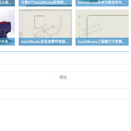
SolidWorks使之独立怎么用？溪风一个视频教会你
分享3个SolidWorks好用的冷门小技巧
SolidWorks另存为和另存为副本区别？
SolidWorks快捷键命令大全之复制粘贴零件，提高装配效率
SolidWorks多实体零件单独出某个实体工程图的方法分享
SolidWorks工程图尺寸变黄丢失了怎么办？合理标注很重要