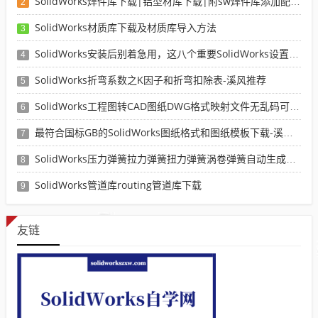
SolidWorks焊件库下载|铝型材库下载|附sw焊件库添加配置使用教程
2
SolidWorks材质库下载及材质库导入方法
3
SolidWorks安装后别着急用，这八个重要SolidWorks设置可以提高你的画图效率
4
SolidWorks折弯系数之K因子和折弯扣除表-溪风推荐
5
SolidWorks工程图转CAD图纸DWG格式映射文件无乱码可分层-溪风亲测推荐
6
最符合国标GB的SolidWorks图纸格式和图纸模板下载-溪风专用版
7
SolidWorks压力弹簧拉力弹簧扭力弹簧涡卷弹簧自动生成宏程序下载
8
SolidWorks管道库routing管道库下载
9
友链