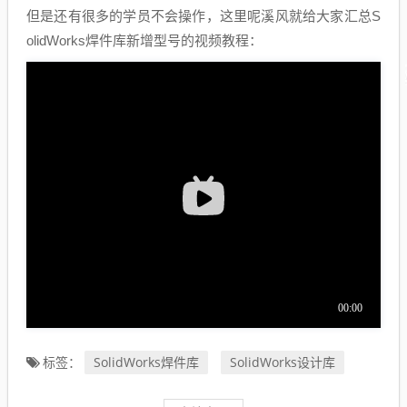
但是还有很多的学员不会操作，这里呢溪风就给大家汇总S
olidWorks焊件库新增型号的视频教程：
SolidWorks焊件库
SolidWorks设计库
标签：