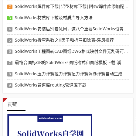
SolidWorks焊件库下载|铝型材库下载|附sw焊件库添加配置使用教程
2
SolidWorks材质库下载及材质库导入方法
3
SolidWorks安装后别着急用，这八个重要SolidWorks设置可以提高你的画图效率
4
SolidWorks折弯系数之K因子和折弯扣除表-溪风推荐
5
SolidWorks工程图转CAD图纸DWG格式映射文件无乱码可分层-溪风亲测推荐
6
最符合国标GB的SolidWorks图纸格式和图纸模板下载-溪风专用版
7
SolidWorks压力弹簧拉力弹簧扭力弹簧涡卷弹簧自动生成宏程序下载
8
SolidWorks管道库routing管道库下载
9
友链