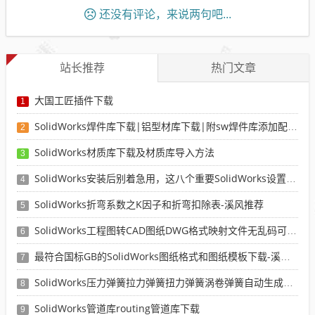
还没有评论，来说两句吧...
站长推荐
热门文章
大国工匠插件下载
1
SolidWorks焊件库下载|铝型材库下载|附sw焊件库添加配置使用教程
2
SolidWorks材质库下载及材质库导入方法
3
SolidWorks安装后别着急用，这八个重要SolidWorks设置可以提高你的画图效率
4
SolidWorks折弯系数之K因子和折弯扣除表-溪风推荐
5
SolidWorks工程图转CAD图纸DWG格式映射文件无乱码可分层-溪风亲测推荐
6
最符合国标GB的SolidWorks图纸格式和图纸模板下载-溪风专用版
7
SolidWorks压力弹簧拉力弹簧扭力弹簧涡卷弹簧自动生成宏程序下载
8
SolidWorks管道库routing管道库下载
9