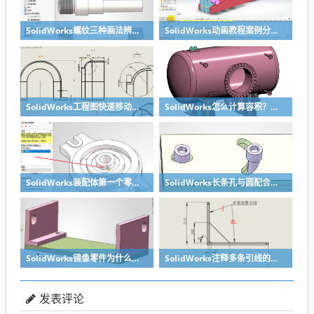
SolidWorks螺纹三种画法辨析异同：装饰螺纹线、螺柱向导、螺纹特征
SolidWorks动画教程案例分享之圆管分料动画，重力自然滑落
SolidWorks工程图快速移动视图位置技巧，溪风实战分享
SolidWorks怎么计算容积？容器的体积？
SolidWorks装配体第一个零件怎么固定到中心原点？90%的人一开始就做错了
SolidWorks长条孔与圆配合，槽口与圆配合超快方法
SolidWorks镜像零件为什么不对称？镜像命令使用详解
SolidWorks注释多条引线的方法步骤
发表评论