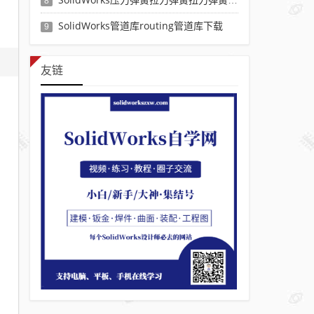
8
SolidWorks管道库routing管道库下载
9
友链