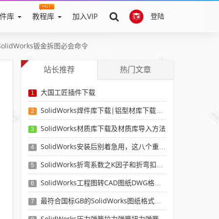
件库
教程库
加入VIP
登陆
olidWorks钣金拆图必会命令
站长推荐
热门文章
大国工匠插件下载
1
SolidWorks焊件库下载|铝型材库下载|附sw焊件库添加配置使用教程
2
SolidWorks材质库下载及材质库导入方法
3
SolidWorks安装后别着急用，这八个重要SolidWorks设置可以提高你的画图效率
4
SolidWorks折弯系数之K因子和折弯扣除表-溪风推荐
5
SolidWorks工程图转CAD图纸DWG格式映射文件无乱码可分层-溪风亲测推荐
6
最符合国标GB的SolidWorks图纸格式和图纸模板下载-溪风专用版
7
SolidWorks压力弹簧拉力弹簧扭力弹簧涡卷弹簧自动生成宏程序下载