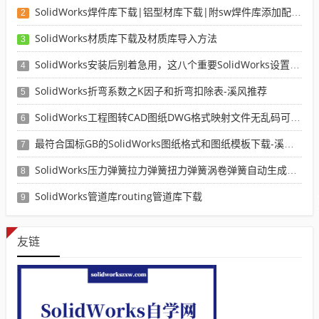
SolidWorks焊件库下载|铝型材库下载|附sw焊件库添加配置使用教程
2
SolidWorks材质库下载及材质库导入方法
3
SolidWorks安装后别着急用，这八个重要SolidWorks设置可以提高你的画图效率
4
SolidWorks折弯系数之K因子和折弯扣除表-溪风推荐
5
SolidWorks工程图转CAD图纸DWG格式映射文件无乱码可分层-溪风亲测推荐
6
最符合国标GB的SolidWorks图纸格式和图纸模板下载-溪风专用版
7
SolidWorks压力弹簧拉力弹簧扭力弹簧涡卷弹簧自动生成宏程序下载
8
SolidWorks管道库routing管道库下载
9
友链