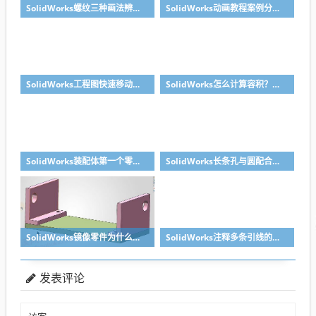
SolidWorks螺纹三种画法辨析异同：装饰螺纹线、螺柱向导、螺纹特征
SolidWorks动画教程案例分享之圆管分料动画，重力自然滑落
SolidWorks工程图快速移动视图位置技巧，溪风实战分享
SolidWorks怎么计算容积？容器的体积？
SolidWorks装配体第一个零件怎么固定到中心原点？90%的人一开始就做错了
SolidWorks长条孔与圆配合，槽口与圆配合超快方法
SolidWorks镜像零件为什么不对称？镜像命令使用详解
SolidWorks注释多条引线的方法步骤
发表评论