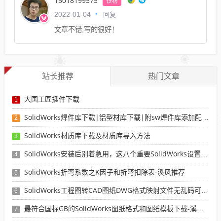
15018199575
铁粉
回复
2022-01-04
文章不错,写的很好！
站长推荐
热门文章
大国工匠插件下载
1
SolidWorks焊件库下载|铝型材库下载|附sw焊件库添加配置使用教程
2
SolidWorks材质库下载及材质库导入方法
3
SolidWorks安装后别着急用，这八个重要SolidWorks设置可以提高你的画图效率
4
SolidWorks折弯系数之K因子和折弯扣除表-溪风推荐
5
SolidWorks工程图转CAD图纸DWG格式映射文件无乱码可分层-溪风亲测推荐
6
最符合国标GB的SolidWorks图纸格式和图纸模板下载-溪风专用版
7