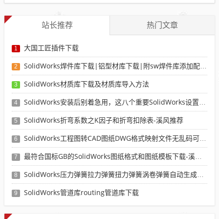
站长推荐
热门文章
大国工匠插件下载
1
SolidWorks焊件库下载|铝型材库下载|附sw焊件库添加配置使用教程
2
SolidWorks材质库下载及材质库导入方法
3
SolidWorks安装后别着急用，这八个重要SolidWorks设置可以提高你的画图效率
4
SolidWorks折弯系数之K因子和折弯扣除表-溪风推荐
5
SolidWorks工程图转CAD图纸DWG格式映射文件无乱码可分层-溪风亲测推荐
6
最符合国标GB的SolidWorks图纸格式和图纸模板下载-溪风专用版
7
SolidWorks压力弹簧拉力弹簧扭力弹簧涡卷弹簧自动生成宏程序下载
8
SolidWorks管道库routing管道库下载
9