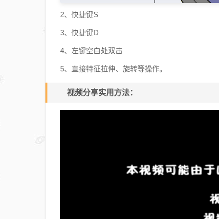
2、快捷键S
3、快捷键D
4、左键空白处双击
5、直接特征拉伸、旋转等操作。
视频分享实用方法：