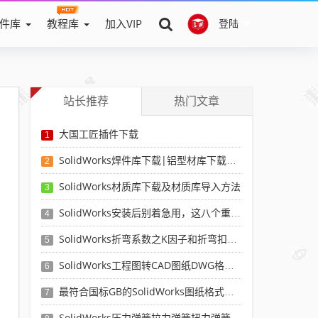
件库
教程库
加入VIP
登陆
？
站长推荐
热门文章
大国工匠插件下载
1
SolidWorks焊件库下载|铝型材库下载|附sw焊件库添加配置使用教程
2
SolidWorks材质库下载及材质库导入方法
3
SolidWorks安装后别着急用，这八个重要SolidWorks设置可以提高你的画图效率
4
SolidWorks折弯系数之K因子和折弯扣除表-溪风推荐
5
SolidWorks工程图转CAD图纸DWG格式映射文件无乱码可分层-溪风亲测推荐
6
最符合国标GB的SolidWorks图纸格式和图纸模板下载-溪风专用版
7
SolidWorks压力弹簧拉力弹簧扭力弹簧涡卷弹簧自动生成宏程序下载