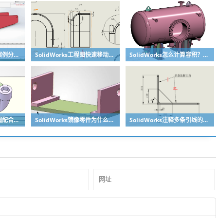
SolidWorks动画教程案例分享之圆管分料动画，重力自然滑落
SolidWorks工程图快速移动视图位置技巧，溪风实战分享
SolidWorks怎么计算容积？容器的体积？
SolidWorks长条孔与圆配合，槽口与圆配合超快方法
SolidWorks镜像零件为什么不对称？镜像命令使用详解
SolidWorks注释多条引线的方法步骤