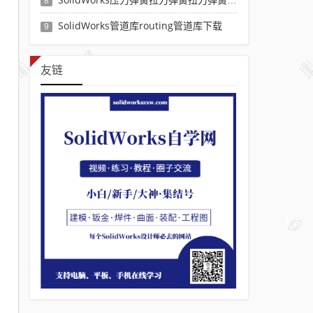
8
SolidWorks管道库routing管道库下载
9
友链