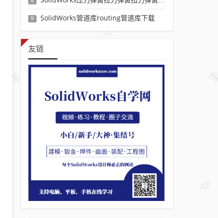
8
SolidWorks管道库routing管道库下载
9
友链