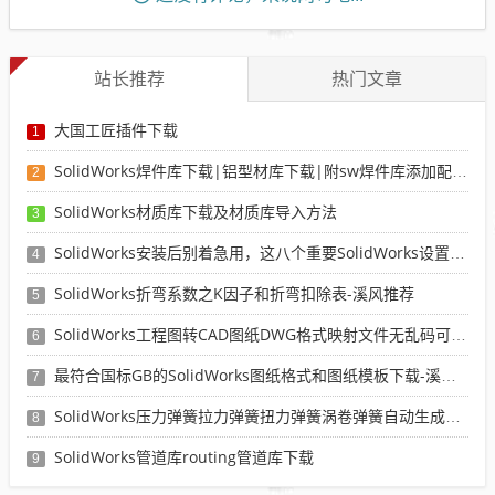
站长推荐
热门文章
大国工匠插件下载
1
SolidWorks焊件库下载|铝型材库下载|附sw焊件库添加配置使用教程
2
SolidWorks材质库下载及材质库导入方法
3
SolidWorks安装后别着急用，这八个重要SolidWorks设置可以提高你的画图效率
4
SolidWorks折弯系数之K因子和折弯扣除表-溪风推荐
5
SolidWorks工程图转CAD图纸DWG格式映射文件无乱码可分层-溪风亲测推荐
6
最符合国标GB的SolidWorks图纸格式和图纸模板下载-溪风专用版
7
SolidWorks压力弹簧拉力弹簧扭力弹簧涡卷弹簧自动生成宏程序下载
8
SolidWorks管道库routing管道库下载
9