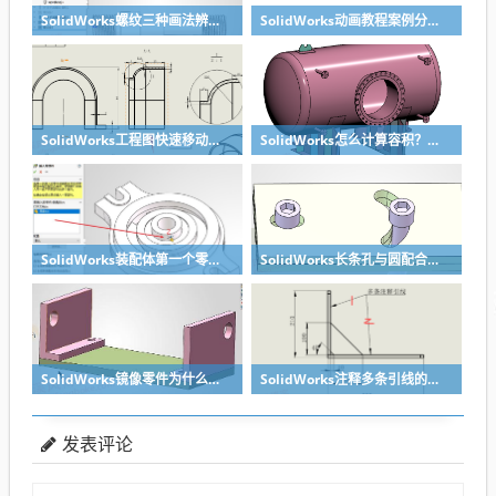
SolidWorks螺纹三种画法辨析异同：装饰螺纹线、螺柱向导、螺纹特征
SolidWorks动画教程案例分享之圆管分料动画，重力自然滑落
SolidWorks工程图快速移动视图位置技巧，溪风实战分享
SolidWorks怎么计算容积？容器的体积？
SolidWorks装配体第一个零件怎么固定到中心原点？90%的人一开始就做错了
SolidWorks长条孔与圆配合，槽口与圆配合超快方法
SolidWorks镜像零件为什么不对称？镜像命令使用详解
SolidWorks注释多条引线的方法步骤
发表评论