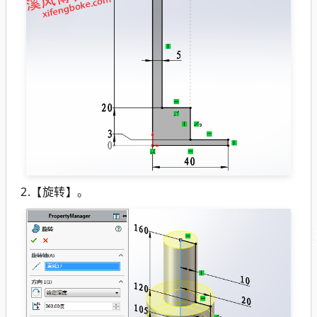
2.【旋转】。