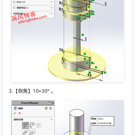
3.【
倒角
】10×30° 。