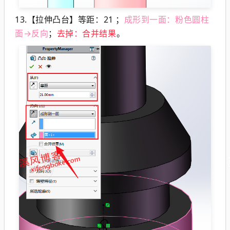
13.【拉伸凸台】等距：21 ；
成形到一面：粉色圆柱
面→反向
；
去掉：合并结果
。