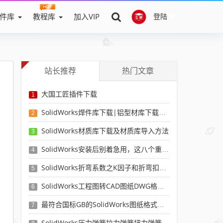
件库
教程库
加入VIP
登陆
站长推荐
热门文章
大国工匠插件下载
1
SolidWorks焊件库下载|铝型材库下载|附sw焊件库添加配置使用教程
2
SolidWorks材质库下载及材质库导入方法
3
SolidWorks安装后别着急用，这八个重要SolidWorks设置可以提高你的画图效率
4
SolidWorks折弯系数之K因子和折弯扣除表-溪风推荐
5
SolidWorks工程图转CAD图纸DWG格式映射文件无乱码可分层-溪风亲测推荐
6
最符合国标GB的SolidWorks图纸格式和图纸模板下载-溪风专用版
7
SolidWorks压力弹簧拉力弹簧扭力弹簧涡卷弹簧自动生成宏程序下载