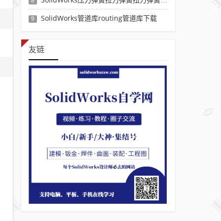
8
SolidWorks管道库routing管道库下载
9
友链