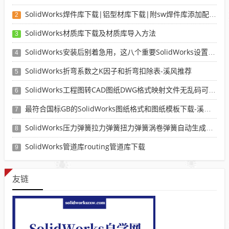
SolidWorks焊件库下载|铝型材库下载|附sw焊件库添加配置使用教程
2
SolidWorks材质库下载及材质库导入方法
3
SolidWorks安装后别着急用，这八个重要SolidWorks设置可以提高你的画图效率
4
SolidWorks折弯系数之K因子和折弯扣除表-溪风推荐
5
SolidWorks工程图转CAD图纸DWG格式映射文件无乱码可分层-溪风亲测推荐
6
最符合国标GB的SolidWorks图纸格式和图纸模板下载-溪风专用版
7
SolidWorks压力弹簧拉力弹簧扭力弹簧涡卷弹簧自动生成宏程序下载
8
SolidWorks管道库routing管道库下载
9
友链