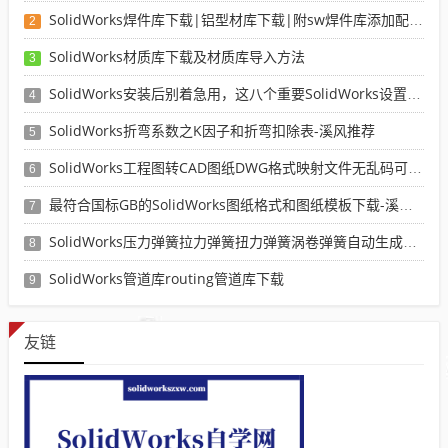
SolidWorks焊件库下载|铝型材库下载|附sw焊件库添加配置使用教程
2
SolidWorks材质库下载及材质库导入方法
3
SolidWorks安装后别着急用，这八个重要SolidWorks设置可以提高你的画图效率
4
SolidWorks折弯系数之K因子和折弯扣除表-溪风推荐
5
SolidWorks工程图转CAD图纸DWG格式映射文件无乱码可分层-溪风亲测推荐
6
最符合国标GB的SolidWorks图纸格式和图纸模板下载-溪风专用版
7
SolidWorks压力弹簧拉力弹簧扭力弹簧涡卷弹簧自动生成宏程序下载
8
SolidWorks管道库routing管道库下载
9
友链