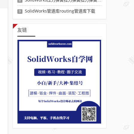
8
SolidWorks管道库routing管道库下载
9
友链