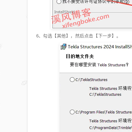
。
勾选【其他】，然后点击【下一步】
6、