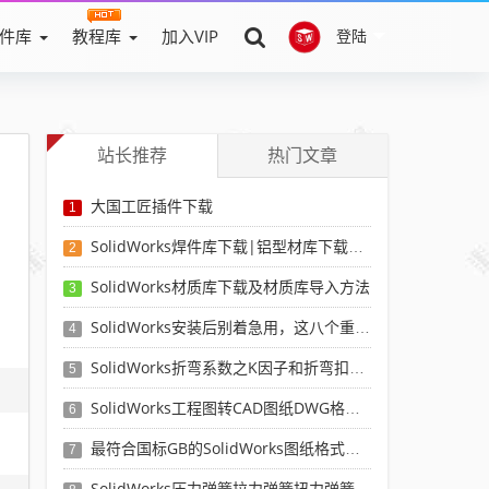
件库
教程库
加入VIP
登陆
站长推荐
热门文章
大国工匠插件下载
1
SolidWorks焊件库下载|铝型材库下载|附sw焊件库添加配置使用教程
2
SolidWorks材质库下载及材质库导入方法
3
SolidWorks安装后别着急用，这八个重要SolidWorks设置可以提高你的画图效率
4
SolidWorks折弯系数之K因子和折弯扣除表-溪风推荐
5
SolidWorks工程图转CAD图纸DWG格式映射文件无乱码可分层-溪风亲测推荐
6
最符合国标GB的SolidWorks图纸格式和图纸模板下载-溪风专用版
7
SolidWorks压力弹簧拉力弹簧扭力弹簧涡卷弹簧自动生成宏程序下载