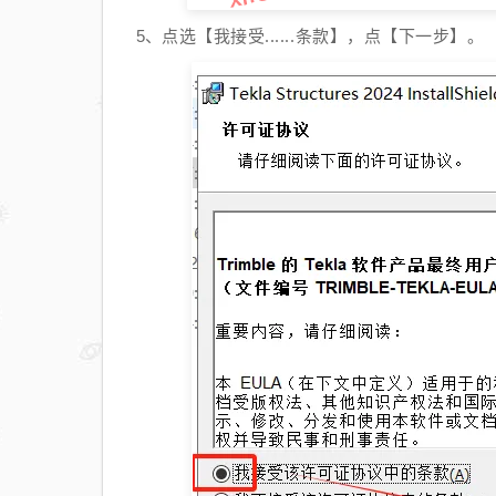
点选【我接受......条款】，点【下一步】。
5、