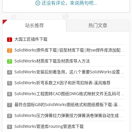
还没有评论，来说两句吧...
站长推荐
热门文章
大国工匠插件下载
1
SolidWorks焊件库下载|铝型材库下载|附sw焊件库添加配置使用教程
2
SolidWorks材质库下载及材质库导入方法
3
SolidWorks安装后别着急用，这八个重要SolidWorks设置可以提高你的画图效率
4
SolidWorks折弯系数之K因子和折弯扣除表-溪风推荐
5
SolidWorks工程图转CAD图纸DWG格式映射文件无乱码可分层-溪风亲测推荐
6
最符合国标GB的SolidWorks图纸格式和图纸模板下载-溪风专用版
7
SolidWorks压力弹簧拉力弹簧扭力弹簧涡卷弹簧自动生成宏程序下载
8
SolidWorks管道库routing管道库下载
9